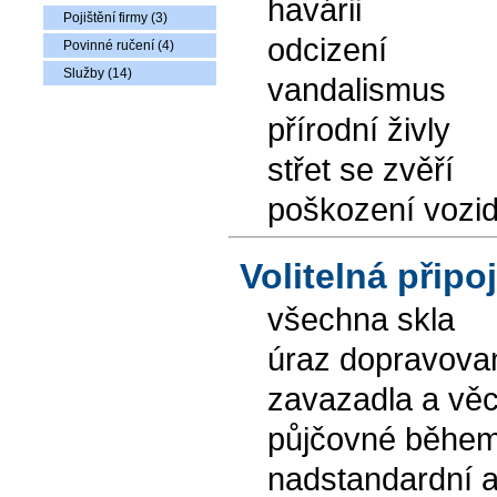
havárii
Pojištění firmy (3)
odcizení
Povinné ručení (4)
Služby (14)
vandalismus
přírodní živly
střet se zvěří
poškození vozid
Volitelná připoj
všechna skla
úraz dopravova
zavazadla a věc
půjčovné během
nadstandardní a