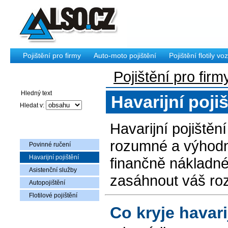
Pojištění pro firmy
Auto-moto pojištění
Pojištění flotily voz
Pojištění pro firm
Vyhledávání
Havarijní poji
Hledat v:
Havarijní pojištěn
Auto-moto pojištění
rozumné a výhodné
Povinné ručení
Havarijní pojištění
finančně nákladn
Asistenční služby
zasáhnout váš ro
Autopojištění
Flotilové pojištění
Co kryje havari
Nabídka zboží