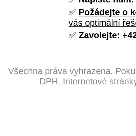
✅
Požádejte o 
vás optimální řeš
✅
Zavolejte:
+42
Copyright © 2009 Also s.r.o
Všechna práva vyhrazena. Pokud
DPH.
Internetové stránk