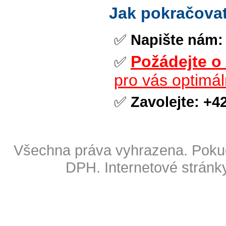
Jak pokračova
✅
Napište nám:
Požádejte o
✅
pro vás optimál
✅
Zavolejte:
+42
Copyright © 2009 Also s.r.o
Všechna práva vyhrazena. Pokud
DPH.
Internetové stránk