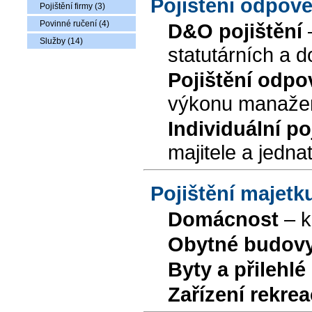
Pojištění odpov
Pojištění firmy (3)
Povinné ručení (4)
D&O pojištění
–
Služby (14)
statutárních a 
Pojištění odp
výkonu manažer
Individuální p
majitele a jedna
Pojištění majetku
Domácnost
– k
Obytné budovy 
Byty a přilehlé
Zařízení rekre