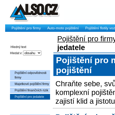
Pojištění pro firmy
Auto-moto pojištění
Pojištění flotily voz
Pojištění pro firm
Vyhledávání
jedatele
Hledat v:
Pojištění pro 
Pojištění pro firmy
pojištění
Pojištění odpovědnosti
firmy
Chraňte sebe, svů
Majetkové pojištění firmy
komplexní pojištěn
Pojištění finančních rizik
Pojištění pro jedatele
zajistí klid a jisto
Nabídka zboží