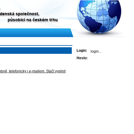
Přihlášení
Login:
Heslo:
ně, telefonicky i e‑mailem. Stačí vyplnit
Kontaktujte nás
Sjednat produkt
Předběžný výpočet
Napište nám