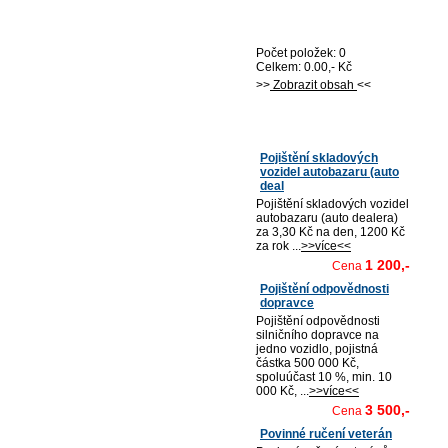
Nákupní košík
Počet položek: 0
Celkem: 0.00,- Kč
>>
Zobrazit obsah
<<
Nejprodávanější
Pojištění skladových
vozidel autobazaru (auto
deal
Pojištění skladových vozidel
autobazaru (auto dealera)
za 3,30 Kč na den, 1200 Kč
za rok ...
>>více<<
1 200,-
Cena
Pojištění odpovědnosti
dopravce
Pojištění odpovědnosti
silničního dopravce na
jedno vozidlo, pojistná
částka 500 000 Kč,
spoluúčast 10 %, min. 10
000 Kč, ...
>>více<<
3 500,-
Cena
Povinné ručení veterán