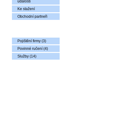
událostí
Ke stažení
Obchodní partneři
Nabídka zboží
Pojištění firmy (3)
Povinné ručení (4)
Služby (14)