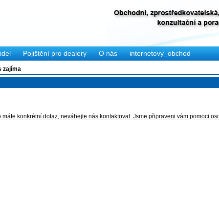
idel
Pojištění pro dealery
O nás
internetovy_obchod
s zajíma
o máte konkrétní dotaz, neváhejte nás kontaktovat. Jsme připraveni vám pomoci osob