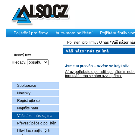
Pojištění pro firmy
Auto-moto pojištění
Pojištění flotily voz
Pojištění pro firmy
/
O nás
/
Váš názor ná
Vyhledávání
Váš názor nás zajímá
Hledat v:
Jsme tu pro vás – ozvěte se kdykoliv.
Ať už potřebujete poradit s pojištěním neb
formulář nebo se nám ozvat přímo.
O nás
Spolupráce
Novinky
Registrujte se
Napište nám
Váš názor nás zajíma
Převzetí péče o pojištění
Likvidace pojistných