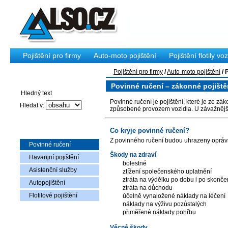
Pojištění pro firmy
Auto-moto pojištění
Pojištění flotily voz
Pojištění pro firmy
/
Auto-moto pojištění
/
Vyhledávání
Povinné ručení – zákonné pojišt
Povinné ručení je pojištění, které je ze z
Hledat v:
způsobené provozem vozidla. U závažnějš
Auto-moto pojištění
Co kryje povinné ručení?
Z povinného ručení budou uhrazeny opráv
Povinné ručení
Škody na zdraví
Havarijní pojištění
bolestné
Asistenční služby
ztížení společenského uplatnění
ztráta na výdělku po dobu i po skonče
Autopojištění
ztráta na důchodu
Flotilové pojištění
účelně vynaložené náklady na léčení
náklady na výživu pozůstalých
přiměřené náklady pohřbu
Nabídka zboží
Věcné škody