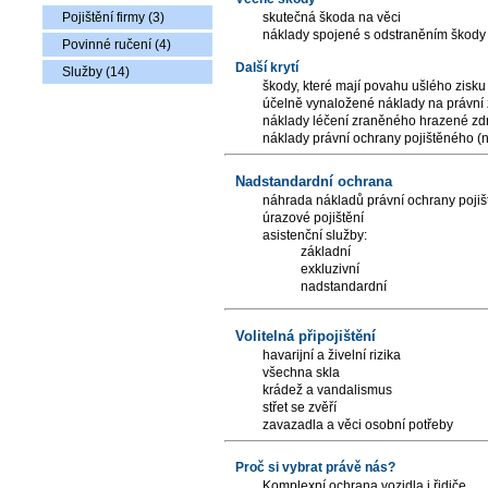
Pojištění firmy (3)
skutečná škoda na věci
náklady spojené s odstraněním škody 
Povinné ručení (4)
Další krytí
Služby (14)
škody, které mají povahu ušlého zisku
účelně vynaložené náklady na právní
náklady léčení zraněného hrazené zdr
náklady právní ochrany pojištěného (
Nadstandardní ochrana
náhrada nákladů právní ochrany poji
úrazové pojištění
asistenční služby:
základní
exkluzivní
nadstandardní
Volitelná připojištění
havarijní a živelní rizika
všechna skla
krádež a vandalismus
střet se zvěří
zavazadla a věci osobní potřeby
Proč si vybrat právě nás?
Komplexní ochrana vozidla i řidiče