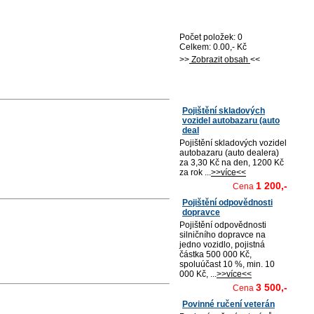
Nákupní košík
Počet položek: 0
Celkem: 0.00,- Kč
>>
Zobrazit obsah
<<
Nejprodávanější
Pojištění skladových
vozidel autobazaru (auto
deal
Pojištění skladových vozidel
autobazaru (auto dealera)
za 3,30 Kč na den, 1200 Kč
za rok ...
>>více<<
1 200,-
Cena
Pojištění odpovědnosti
dopravce
Pojištění odpovědnosti
silničního dopravce na
jedno vozidlo, pojistná
částka 500 000 Kč,
spoluúčast 10 %, min. 10
000 Kč, ...
>>více<<
3 500,-
Cena
Povinné ručení veterán