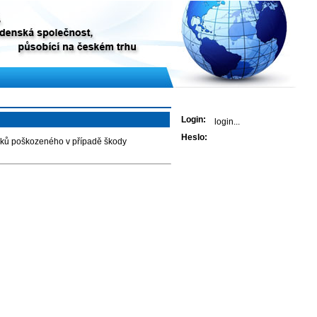
Přihlášení
Login:
Heslo:
ároků poškozeného v případě škody
Kontaktujte nás
Sjednat produkt
Předběžný výpočet
Napište nám