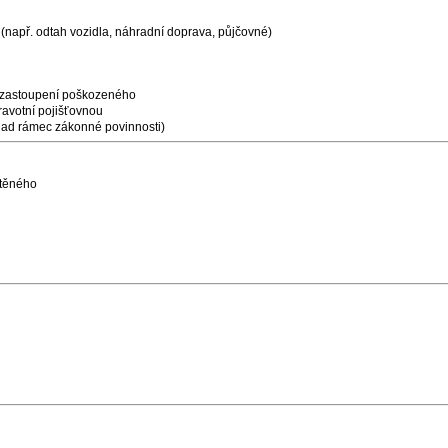
(např. odtah vozidla, náhradní doprava, půjčovné)
 zastoupení poškozeného
avotní pojišťovnou
nad rámec zákonné povinnosti)
štěného