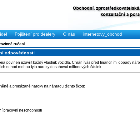
idel
Pojištění pro dealery
O nás
internetovy_obchod
Povinné ručení
ění odpovědnosti
ákona povinen uzavřít každý vlastník vozidla. Chrání vás před finančními dopady n
ích nehod mohou tyto nároky dosahovat milionových částek.
něné a prokázané nároky na náhradu těchto škod:
ní pracovní neschopnosti