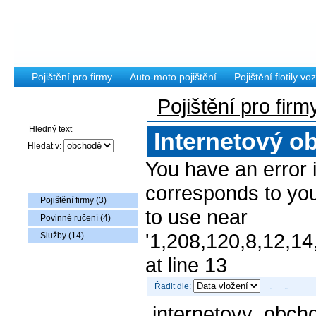
Pojištění pro firmy
Auto-moto pojištění
Pojištění flotily voz
Pojištění pro firm
Vyhledávání
Internetový o
Hledat v:
You have an error 
Nabídka zboží
corresponds to you
Pojištění firmy (3)
to use near
Povinné ručení (4)
'1,208,120,8,12,14
Služby (14)
at line 13
Řadit dle:
internetovy_obch