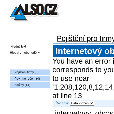
Pojištění pro firmy
Auto-moto pojištění
Pojištění flotily voz
Pojištění pro firm
Vyhledávání
Internetový o
Hledat v:
You have an error 
Nabídka zboží
corresponds to you
Pojištění firmy (3)
to use near
Povinné ručení (4)
'1,208,120,8,12,14
Služby (14)
at line 13
Řadit dle:
internetovy_obch