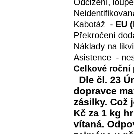
Odcizení, loupe
Neidentifikovan
Kabotáž -
EU (
Překročení dod
Náklady na likv
Asistence - ne
Celkové roční 
Dle čl. 23 Ú
dopravce max
zásilky. Což 
Kč za 1 kg h
vítaná. Odpo