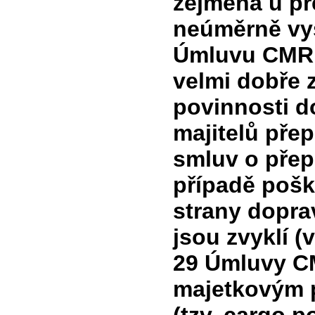
zejména u př
neúměrně vys
Úmluvu CMR 
velmi dobře 
povinnosti d
majitelů pře
smluv o přep
případě poško
strany dopra
jsou zvyklí (
29 Úmluvy CM
majetkovým 