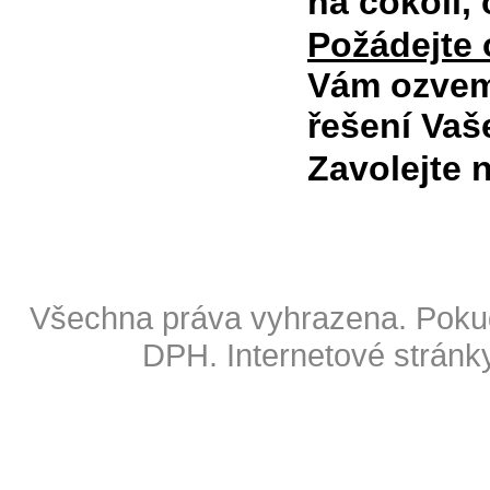
na cokoli,
Požádejte
Vám ozvem
řešení Vaš
Zavolejte
Copyright © 2009 Also s.r.o
Všechna práva vyhrazena. Pokud
DPH.
Internetové stránk