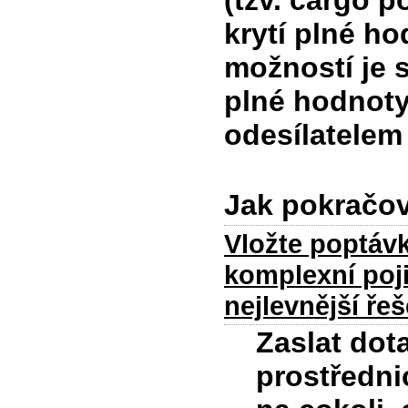
(tzv. cargo p
krytí plné ho
možností je 
plné hodnoty
odesílatelem
Jak pokračo
Vložte poptávk
komplexní poji
nejlevnější řeš
Zaslat dot
prostředni