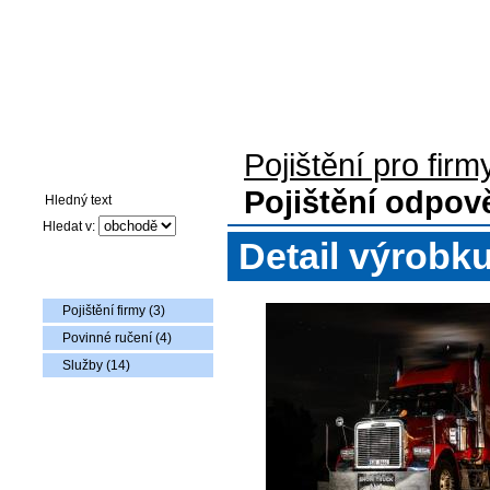
Pojištění pro firmy
Auto-moto pojištění
Pojištění flotily voz
Pojištění pro firm
Vyhledávání
Pojištění odpově
Hledat v:
Detail výrobk
Nabídka zboží
Pojištění firmy (3)
Povinné ručení (4)
Služby (14)