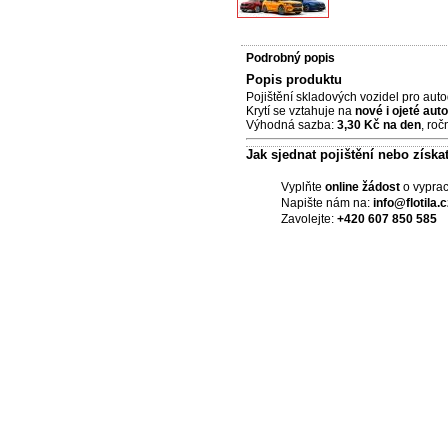
Podrobný popis
Popis produktu
Pojištění skladových vozidel pro aut
Krytí se vztahuje na
nové i ojeté aut
Výhodná sazba:
3,30 Kč na den
, ro
Jak sjednat pojištění nebo získ
Vyplňte
online žádost
o vyprac
Napište nám na:
info@flotila.c
Zavolejte:
+420 607 850 585