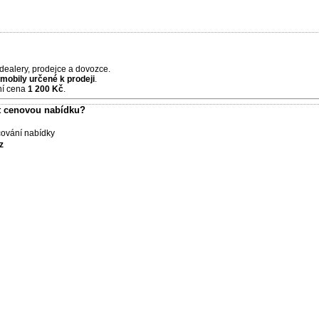
odealery, prodejce a dovozce.
omobily určené k prodeji
.
ční cena
1 200 Kč
.
at cenovou nabídku?
ování nabídky
z