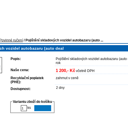
idel
Pojištění pro dealery
O nás
internetovy_obchod
Povinné ručení
/
Pojištění skladových vozidel autobazaru (auto ...
ch vozidel autobazaru (auto deal
Popis:
Pojištění skladových vozidel autobazaru (auto
rok
Naše cena:
1 200,- Kč
včetně DPH
Recyklační poplatek
zahrnut v ceně
(PHE):
2 dny
Dostupnost:
Variantu zboží do košíku
ks