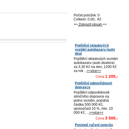
Nákupní košík
Počet položek: 0
Celkem: 0.00,- Kč
>>
Zobrazit obsah
<<
Nejprodávanější
Pojištění skladových
vozidel autobazaru (auto
deal
Pojištění skladových vozidel
autobazaru (auto dealera)
za 3,30 Kč na den, 1200 Kč
za rok ...
>>více<<
1 200,-
Cena
Pojištění odpovědnosti
dopravce
Pojištění odpovědnosti
silničního dopravce na
jedno vozidlo, pojistná
částka 500 000 Kč,
spoluúčast 10 %, min. 10
000 Kč, ...
>>více<<
3 500,-
Cena
Povinné ručení veterán