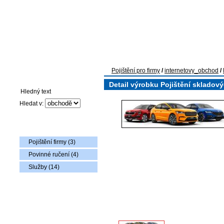
Pojištění pro firmy
Auto-moto pojištění
Pojištění flotily voz
Pojištění pro firmy
/
internetovy_obchod
/
Vyhledávání
Detail výrobku Pojištění skladový
Hledat v:
Nabídka zboží
Pojištění firmy (3)
Povinné ručení (4)
Služby (14)