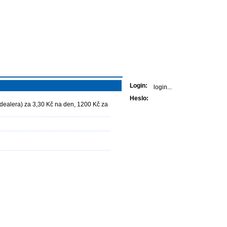
Přihlášení
Login:
Heslo:
 dealera) za 3,30 Kč na den, 1200 Kč za
Kontaktujte nás
Sjednat produkt
Předběžný výpočet
Napište nám