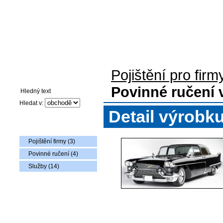
Pojištění pro firmy
Auto-moto pojištění
Pojištění flotily voz
Pojištění pro firm
Vyhledávání
Povinné ručení v
Hledat v:
Detail výrobk
Nabídka zboží
Pojištění firmy (3)
Povinné ručení (4)
Služby (14)