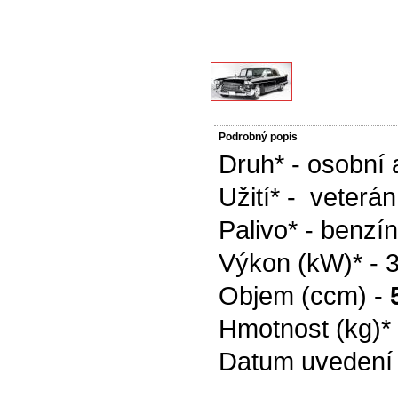
Podrobný popis
Druh* - osobní 
Užití* - veterán
Palivo* - benzín
Výkon (kW)* - 
Objem (ccm) -
Hmotnost (kg)*
Datum uvedení 