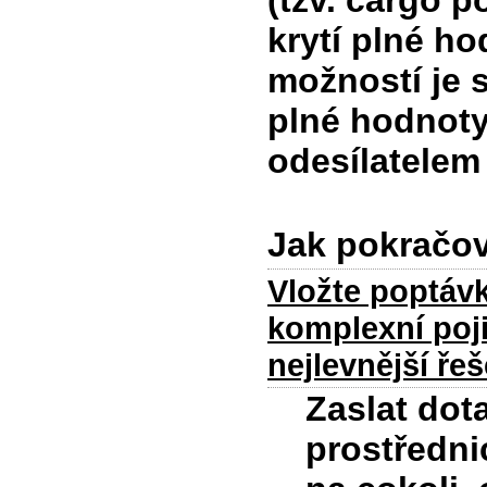
(tzv. cargo p
krytí plné ho
možností je 
plné hodnoty
odesílatelem
Jak pokračo
Vložte poptávk
komplexní poji
nejlevnější řeš
Zaslat dot
prostředni