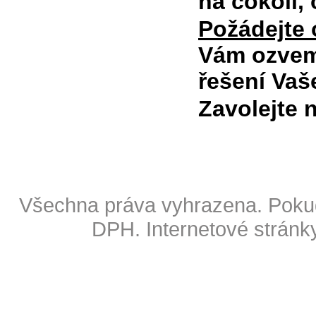
na cokoli,
Požádejte
Vám ozvem
řešení Vaš
Zavolejte
Copyright © 2009 Also s.r.o
Všechna práva vyhrazena. Pokud
DPH.
Internetové stránk