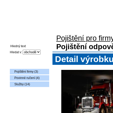
Pojištění pro firmy
Auto-moto pojištění
Pojištění flotily voz
Pojištění pro firm
Vyhledávání
Pojištění odpově
Hledat v:
Detail výrobk
Nabídka zboží
Pojištění firmy (3)
Povinné ručení (4)
Služby (14)