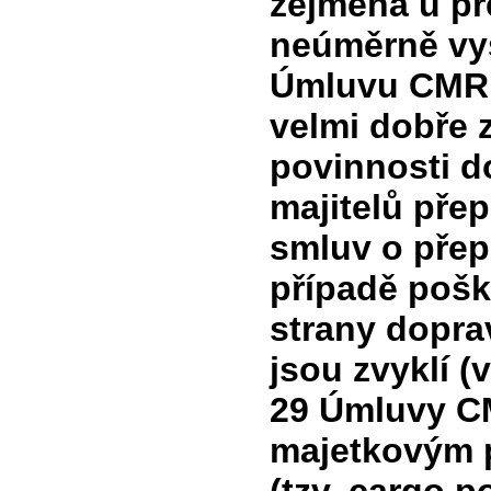
zejména u př
neúměrně vys
Úmluvu CMR 
velmi dobře 
povinnosti d
majitelů pře
smluv o přep
případě poško
strany dopra
jsou zvyklí (
29 Úmluvy CM
majetkovým 