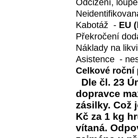
Odcizení, loupe
Neidentifikovan
Kabotáž -
EU (
Překročení dod
Náklady na likv
Asistence - ne
Celkové roční 
Dle čl. 23 Ú
dopravce max
zásilky. Což 
Kč za 1 kg h
vítaná. Odpo