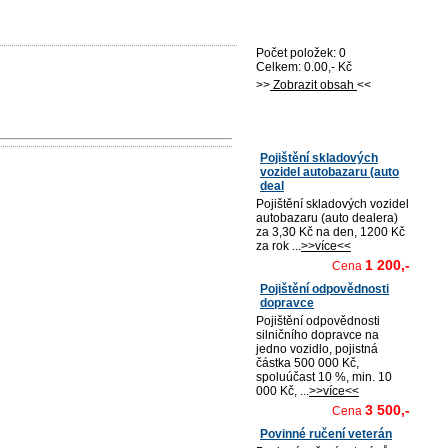
Nákupní košík
Počet položek: 0
Celkem: 0.00,- Kč
>>
Zobrazit obsah
<<
Nejprodávanější
Pojištění skladových
vozidel autobazaru (auto
deal
Pojištění skladových vozidel
autobazaru (auto dealera)
za 3,30 Kč na den, 1200 Kč
za rok ...
>>více<<
1 200,-
Cena
Pojištění odpovědnosti
dopravce
Pojištění odpovědnosti
silničního dopravce na
jedno vozidlo, pojistná
částka 500 000 Kč,
spoluúčast 10 %, min. 10
000 Kč, ...
>>více<<
3 500,-
Cena
Povinné ručení veterán