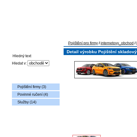
Pojištění pro firmy
Auto-moto pojištění
Pojištění flotily voz
Pojištění pro firmy
/
internetovy_obchod
/
Vyhledávání
Detail výrobku Pojištění skladový
Hledat v:
Nabídka zboží
Pojištění firmy (3)
Povinné ručení (4)
Služby (14)