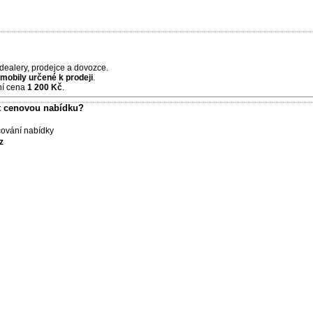
odealery, prodejce a dovozce.
omobily určené k prodeji
.
ční cena
1 200 Kč
.
at cenovou nabídku?
ování nabídky
z