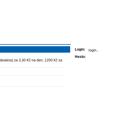
Přihlášení
Login:
Heslo:
 dealera) za 3,30 Kč na den, 1200 Kč za
Kontaktujte nás
Sjednat produkt
Předběžný výpočet
Napište nám