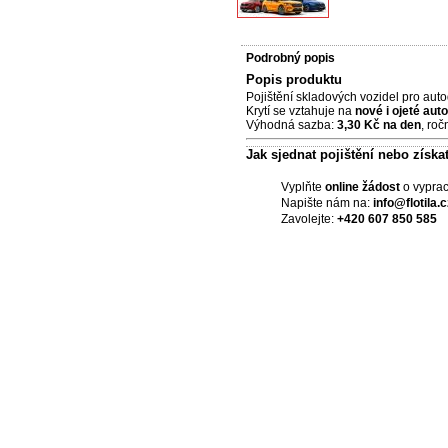
Podrobný popis
Popis produktu
Pojištění skladových vozidel pro aut
Krytí se vztahuje na
nové i ojeté aut
Výhodná sazba:
3,30 Kč na den
, ro
Jak sjednat pojištění nebo získ
Vyplňte
online žádost
o vyprac
Napište nám na:
info@flotila.c
Zavolejte:
+420 607 850 585