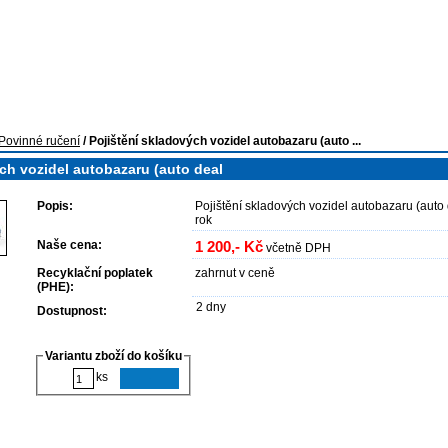
idel
Pojištění pro dealery
O nás
internetovy_obchod
Povinné ručení
/
Pojištění skladových vozidel autobazaru (auto ...
ch vozidel autobazaru (auto deal
Popis:
Pojištění skladových vozidel autobazaru (auto
rok
Naše cena:
1 200,- Kč
včetně DPH
Recyklační poplatek
zahrnut v ceně
(PHE):
2 dny
Dostupnost:
Variantu zboží do košíku
ks