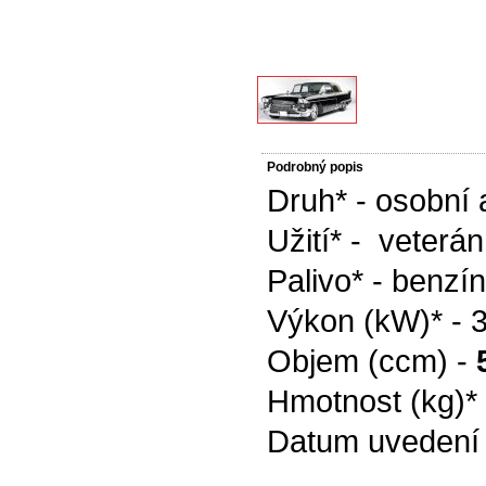
Podrobný popis
Druh* - osobní 
Užití* - veterán
Palivo* - benzín
Výkon (kW)* - 
Objem (ccm) -
Hmotnost (kg)*
Datum uvedení 