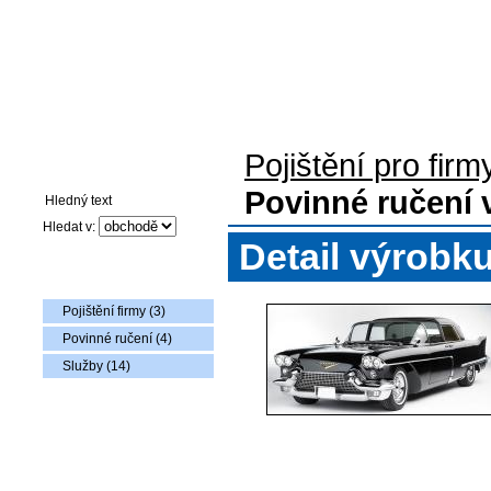
Pojištění pro firmy
Auto-moto pojištění
Pojištění flotily voz
Pojištění pro firm
Vyhledávání
Povinné ručení v
Hledat v:
Detail výrobk
Nabídka zboží
Pojištění firmy (3)
Povinné ručení (4)
Služby (14)