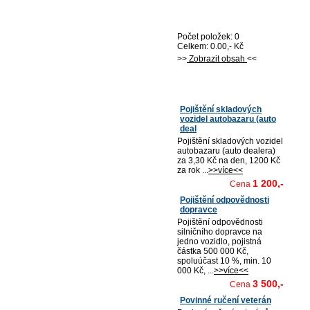
Nákupní košík
Počet položek: 0
Celkem: 0.00,- Kč
>>
Zobrazit obsah
<<
Nejprodávanější
Pojištění skladových
vozidel autobazaru (auto
deal
Pojištění skladových vozidel
autobazaru (auto dealera)
za 3,30 Kč na den, 1200 Kč
za rok ...
>>více<<
1 200,-
Cena
Pojištění odpovědnosti
dopravce
Pojištění odpovědnosti
silničního dopravce na
jedno vozidlo, pojistná
částka 500 000 Kč,
spoluúčast 10 %, min. 10
000 Kč, ...
>>více<<
3 500,-
Cena
Povinné ručení veterán