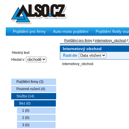
Pojištění pro firmy
Auto-moto pojištění
Pojištění flotily voz
Pojištění pro firmy
/
internetovy_obchod
/
Vyhledávání
Internetový obchod
Řadit dle:
Hledat v:
internetovy_obchod
Nabídka zboží
Pojištění firmy (3)
Povinné ručení (4)
Služby (14)
Bez (0)
1 (0)
2 (0)
3 (0)