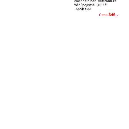
Povinné ručení veteránů za
řoční pojistné 346 Kč
...
>>více<<
346,-
Cena