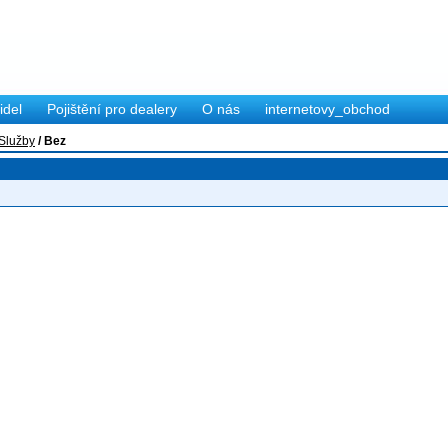
idel
Pojištění pro dealery
O nás
internetovy_obchod
Služby
/
Bez