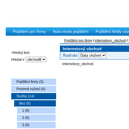
Pojištění pro firmy
Auto-moto pojištění
Pojištění flotily voz
Pojištění pro firmy
/
internetovy_obchod
/
Vyhledávání
Internetový obchod
Řadit dle:
Hledat v:
internetovy_obchod
Nabídka zboží
Pojištění firmy (3)
Povinné ručení (4)
Služby (14)
Bez (0)
1 (0)
2 (0)
3 (0)