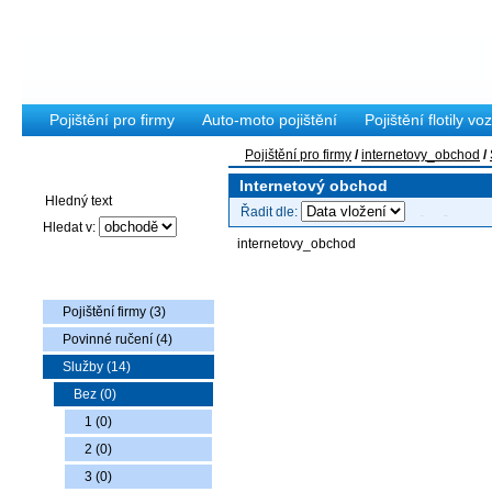
Pojištění pro firmy
Auto-moto pojištění
Pojištění flotily voz
Pojištění pro firmy
/
internetovy_obchod
/
Vyhledávání
Internetový obchod
Řadit dle:
Hledat v:
internetovy_obchod
Nabídka zboží
Pojištění firmy (3)
Povinné ručení (4)
Služby (14)
Bez (0)
1 (0)
2 (0)
3 (0)