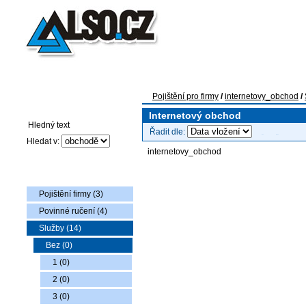
Pojištění pro firmy
Auto-moto pojištění
Pojištění flotily voz
Pojištění pro firmy
/
internetovy_obchod
/
Vyhledávání
Internetový obchod
Řadit dle:
Hledat v:
internetovy_obchod
Nabídka zboží
Pojištění firmy (3)
Povinné ručení (4)
Služby (14)
Bez (0)
1 (0)
2 (0)
3 (0)