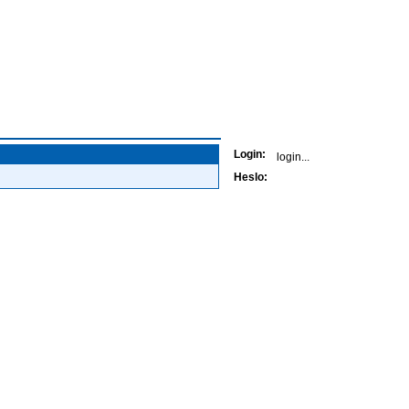
Přihlášení
Login:
Heslo:
Kontaktujte nás
Sjednat produkt
Předběžný výpočet
Napište nám