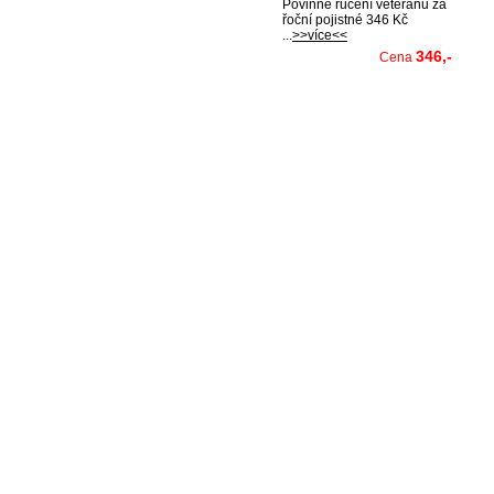
Povinné ručení veteránů za
řoční pojistné 346 Kč
...
>>více<<
346,-
Cena