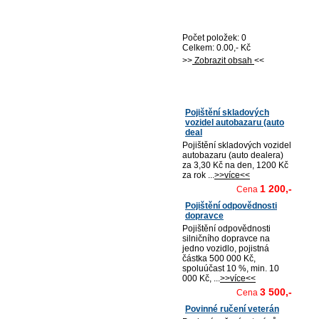
Nákupní košík
Počet položek: 0
Celkem: 0.00,- Kč
>>
Zobrazit obsah
<<
Nejprodávanější
Pojištění skladových
vozidel autobazaru (auto
deal
Pojištění skladových vozidel
autobazaru (auto dealera)
za 3,30 Kč na den, 1200 Kč
za rok ...
>>více<<
1 200,-
Cena
Pojištění odpovědnosti
dopravce
Pojištění odpovědnosti
silničního dopravce na
jedno vozidlo, pojistná
částka 500 000 Kč,
spoluúčast 10 %, min. 10
000 Kč, ...
>>více<<
3 500,-
Cena
Povinné ručení veterán