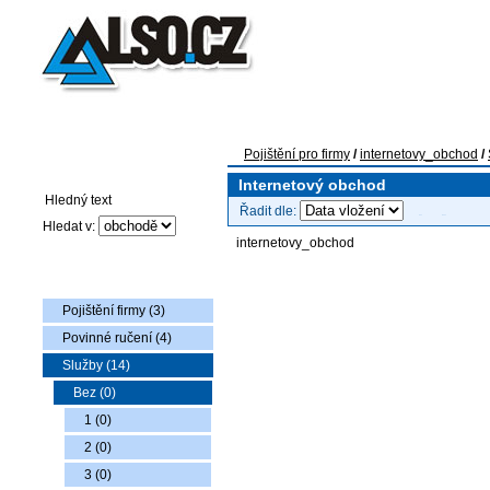
Pojištění pro firmy
Auto-moto pojištění
Pojištění flotily voz
Pojištění pro firmy
/
internetovy_obchod
/
Vyhledávání
Internetový obchod
Řadit dle:
Hledat v:
internetovy_obchod
Nabídka zboží
Pojištění firmy (3)
Povinné ručení (4)
Služby (14)
Bez (0)
1 (0)
2 (0)
3 (0)