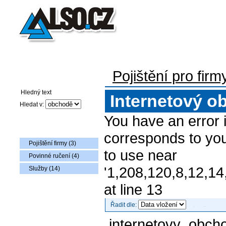
Pojištění pro firmy
Auto-moto pojištění
Pojištění flotily voz
Pojištění pro firm
Vyhledávání
Internetový o
Hledat v:
You have an error 
Nabídka zboží
corresponds to you
Pojištění firmy (3)
to use near
Povinné ručení (4)
'1,208,120,8,12,14
Služby (14)
at line 13
Řadit dle:
internetovy_obch