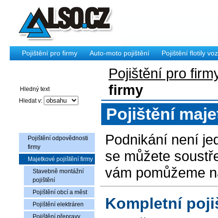
Pojištění pro firmy
Auto-moto pojištění
Pojištění flotily voz
Pojištění pro firm
Vyhledávání
firmy
Hledat v:
Pojištění maje
Pojištění pro firmy
Podnikání není jed
Pojištění odpovědnosti
firmy
se můžete soustře
Majetkové pojištění firmy
vám pomůžeme nast
Stavebně montážní
pojištění
Pojištění obcí a měst
Kompletní poji
Pojištění elektráren
Pojištění přepravy