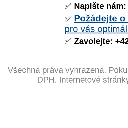
✅
Napište nám:
Požádejte o
✅
pro vás optimál
✅
Zavolejte:
+42
Copyright © 2009 Also s.r.o
Všechna práva vyhrazena. Pokud
DPH.
Internetové stránk